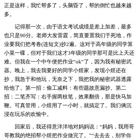
正是这样，我忙帮多了，头脑昏了，帮的倒忙也越来越
多。
记得那一次，由于语文考试成绩是差上加差，最多
也只是90分。老师大发雷霆，简直要置我们于死地，作
业要我们把考卷(连短文)抄2遍。这对于高年级的同学算
小菜一碟，但对于我们这才3年级的同学那可是比上天还
难。但我在一个中午便把作业“ok”了，因为我有秘密武
器。晚上，我去我要好的同学小煜家，发现小煜还在
抄，我急于和他玩，无奈之下，我把我的秘密武器透露
给他了。第一招：偷工减料：有些题故意漏抄。第二
招：二笔齐写：右手握两枝笔，效果翻倍，那是快马加
鞭。可真管用，小煜用了一小时，就搞定了。我们俩沉
浸在玩乐的欢愉中。
回家后，我还得意洋洋地对妈妈说：“妈妈，我用哥
哥教我的绝招帮小煜把作业做完了。”“去去去，别学你