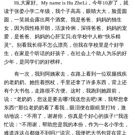
Hi,大家好。My name is Hu ZheLi，今年10岁了，就
读于张娄小学二年级，我个子高高，眼睛大大，脸蛋圆
圆，一笑就会露出两个酒窝。我是爸爸、妈妈的独生
女，因为我性格开朗，活泼伶俐，深得爸爸、妈妈的宠
爱，是爸爸、妈妈的心肝宝贝;在学校中人称“快乐精
灵”。别看我长得不怎么漂亮，但我在学校里是个好学
生，在家是个听话的好孩子，在社会上个助人为乐的好
少年，是同学们的好榜样。
有一次，我到阿姨家去，在路上看到一位双腿残疾
的老奶奶。她拄着拐杖，手里还拿了许多东西，背上还
有个大书包，走路很不方便。这时，我跑到她跟前，
说：“老奶奶，您这是要去哪?我送您去吧!来，我帮您拿
东西!”那位老奶奶看了看我，眼泪便在眼眶里打转，激
动地说：“不用了，谢谢你，你真是个好心的孩子!”我连
忙说：“不用谢，帮助您是我的本份，作为一名小学生，
难道连这点都做不到吗?”说完，我便把大书包背在背上