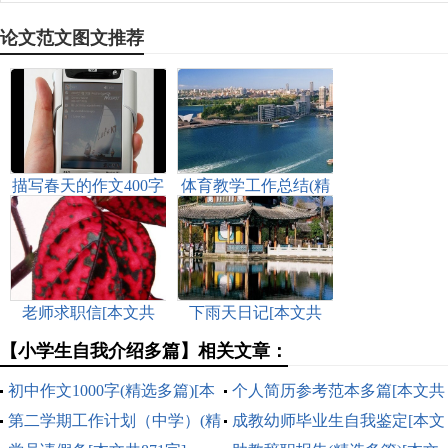
论文范文图文推荐
描写春天的作文400字
体育教学工作总结(精
[本文共3448字]
选多篇)[本文共7080
字]
老师求职信[本文共
下雨天日记[本文共
4270字]
1998字]
【小学生自我介绍多篇】相关文章：
初中作文1000字(精选多篇)[本
个人简历参考范本多篇[本文共
文共4270字]
第二学期工作计划（中学）(精
2058字]
成教幼师毕业生自我鉴定[本文