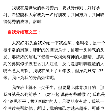
我现在是班级的学习委员，要以身作则，好好学
习。希望能和大家成为一名好朋友，共同努力，共同取
得优秀的成绩。谢谢!
自我介绍范文三：
大家好,我先自我介绍一下我姓陈，名叫松，是一个
很平常的男孩，胖胖的的脑袋瓜子，留着一头帅气的头
发。那浓浓的眉毛下嵌着一双炯炯有神的大眼睛。那高
高的鼻梁似乎没怎么引人注意，反而是那叽叽喳喳的大
嘴巴惹人喜欢。我现在虽上了五年级，但身高只有1.35
米。我正为我的身高烦恼呢。
我在班上算不上尖子生。但要是比体育项目的，那
我可就是名列前茅了。(对不起,说得有些骄傲了).我也是
个“路见不平，拔刀相助”的人，只要朋友有难，我第一
个冲过去帮助他，所以，我的知己才越来越多。可能也