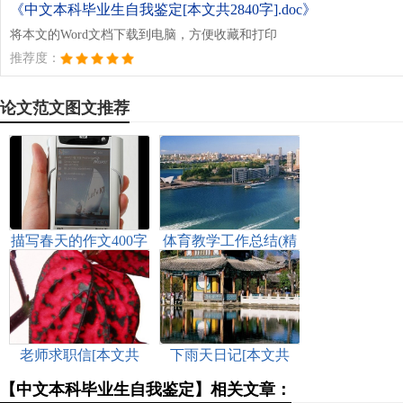
《中文本科毕业生自我鉴定[本文共2840字].doc》
将本文的Word文档下载到电脑，方便收藏和打印
推荐度：
论文范文图文推荐
描写春天的作文400字
体育教学工作总结(精
[本文共3448字]
选多篇)[本文共7080
字]
老师求职信[本文共
下雨天日记[本文共
4270字]
1998字]
【中文本科毕业生自我鉴定】相关文章：