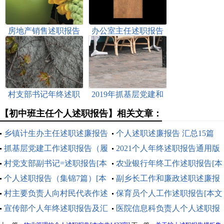
房地产销售述职报告
办公室主任述职报告
范本[本文共6184字]
2022新版[本文共9232
字]
村支部书记年终述职
2019年抓基层党建和
报告[本文共1431字]
落实全面从严治党主
【初中班主任个人述职报告】相关文章：
体责任述职述责报告
[本文共2019字]
乡镇计生办主任述职述廉报告
个人述职述廉报告 汇总15篇
(精选多篇)[本文共14681字]
抓基层党建工作述职报告（履
[本文共34588字]
2021个人年终述职报告通用版
职情况、存在问题和下一步打
村党支部副书记=述职报告[本
[本文共5797字]
农业银行年终工作述职报告[本
算）[本文共1951字]
文共9851字]
个人述职报告（集锦7篇）[本
文共5852字]
副乡长工作和廉政述职述廉报
文共9546字]
村主要负责人向村民代表作述
告(精选多篇)[本文共8294字]
保育员个人工作述职报告[本文
职报告[本文共2654字]
宣传部个人年终述职报告及汇
共7122字]
医院信息科负责人个人述职报
报多篇[本文共10487字]
告[本文共1942字]