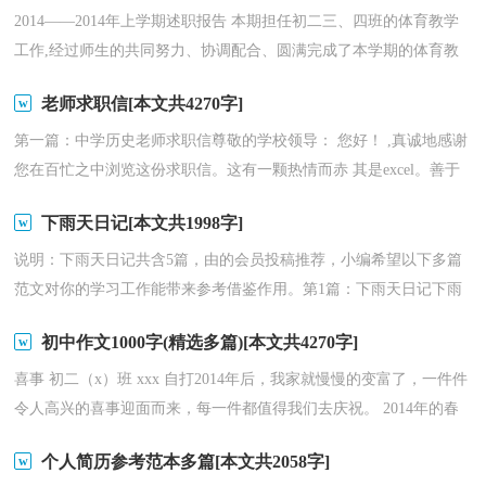
2014——2014年上学期述职报告 本期担任初二三、四班的体育教学
工作,经过师生的共同努力、协调配合、圆满完成了本学期的体育教
学，并取得较好的效果。 一、结合具体情况，合理...
老师求职信[本文共4270字]
第一篇：中学历史老师求职信尊敬的学校领导： 您好！ ,真诚地感谢
您在百忙之中浏览这份求职信。这有一颗热情而赤 其是excel。善于
向他人学习与交流，坚持每学期观摩课堂教学15节以...
下雨天日记[本文共1998字]
说明：下雨天日记共含5篇，由的会员投稿推荐，小编希望以下多篇
范文对你的学习工作能带来参考借鉴作用。第1篇：下雨天日记下雨
天日记的写法与格式是什么？请参考以下这篇范文。今晚，正...
初中作文1000字(精选多篇)[本文共4270字]
喜事 初二（x）班 xxx 自打2014年后，我家就慢慢的变富了，一件件
令人高兴的喜事迎面而来，每一件都值得我们去庆祝。 2014年的春
节快要来临的时候，我家的伯伯就从贵阳赶来了，说什么也要...
个人简历参考范本多篇[本文共2058字]