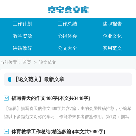
工作计划
工作总结
述职报告
教学资源
心得体会
企业文化
讲话致辞
公文大全
实用范文
合同范本
>
当前位置：
首页
论文范文
【论文范文】最新文章
描写春天的作文400字[本文共3448字]
【编辑】描写春天的作文400字共含7篇，由的会员投稿推荐，小编希
望以下多篇范文对你的学习工作能带来参考借鉴作用。第1篇：描写
春天的作文400字这篇描写春天的作文400字范文是我...
体育教学工作总结(精选多篇)[本文共7080字]