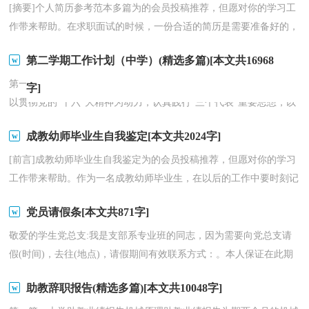
[摘要]个人简历参考范本多篇为的会员投稿推荐，但愿对你的学习工
作带来帮助。在求职面试的时候，一份合适的简历是需要准备好的，
客观的描述自己的各方面的情况，不晓得你们的简历是...
第二学期工作计划（中学）(精选多篇)[本文共16968
第一篇：2014—2014学年度第二学期工作计划（中学）一、指导思想
字]
以贯彻党的“十六”大精神为动力，认真践行“三个代表”重要思想，以
提高质量为根本，全面深入贯彻落实我市教育工作会议...
成教幼师毕业生自我鉴定[本文共2024字]
[前言]成教幼师毕业生自我鉴定为的会员投稿推荐，但愿对你的学习
工作带来帮助。作为一名成教幼师毕业生，在以后的工作中要时刻记
得爱岗敬业，无私奉献，言传身教，为人师表。那么你要...
党员请假条[本文共871字]
敬爱的学生党总支:我是支部系专业班的同志，因为需要向党总支请
假(时间)，去往(地点)，请假期间有效联系方式：。本人保证在此期
间的个人人身和财产安全并遵守学校的规章制度，恳请批...
助教辞职报告(精选多篇)[本文共10048字]