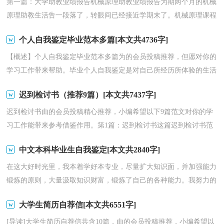
第一篇：大学助教业绩报告机械原理助教业绩报告为期两个月的机械
原理助教生活告一段落了，转眼间已经接近学期末了。机械原理课程
是机械专业的核心专业课，能成为机械原理课程的助...
个人自我鉴定毕业范本多篇[本文共4736字]
【概述】个人自我鉴定毕业范本多篇为的会员投稿推荐，但愿对你的
学习工作带来帮助。毕业个人自我鉴定是对自己所经历所体验的生活
或工作进行总结，对不足的地方进行改正。下面是...
迟到检讨书（推荐9篇）[本文共7437字]
迟到检讨书由的会员投稿精心推荐，小编希望以下9篇范文对你的学
习工作能带来参考借鉴作用。第1篇：迟到检讨书这篇迟到检讨书范
文是我们精心挑选的，但愿对你有参考作用。尊敬的各...
中文本科毕业生自我鉴定[本文共2840字]
在这大好时光里，我本着学好本专业，尽量扩大知识面，并加强能力
锻炼的原则，大量汲取知识财富，锻炼了自己的各种能力。我努力的
学习基础课，深研专业知识，并取得了优异的成绩，多次名列前...
大学生简历自荐信[本文共6551字]
[导读]大学生简历自荐信共含10篇，由的会员投稿推荐，小编希望以