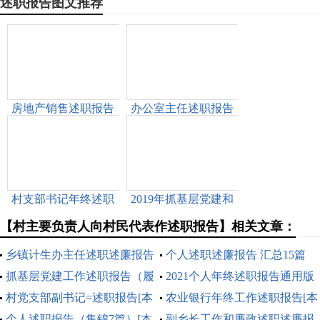
述职报告图文推荐
房地产销售述职报告
办公室主任述职报告
范本[本文共6184字]
2022新版[本文共9232
字]
村支部书记年终述职
2019年抓基层党建和
报告[本文共1431字]
落实全面从严治党主
【村主要负责人向村民代表作述职报告】相关文章：
体责任述职述责报告
[本文共2019字]
乡镇计生办主任述职述廉报告
个人述职述廉报告 汇总15篇
(精选多篇)[本文共14681字]
抓基层党建工作述职报告（履
[本文共34588字]
2021个人年终述职报告通用版
职情况、存在问题和下一步打
村党支部副书记=述职报告[本
[本文共5797字]
农业银行年终工作述职报告[本
算）[本文共1951字]
文共9851字]
个人述职报告（集锦7篇）[本
文共5852字]
副乡长工作和廉政述职述廉报