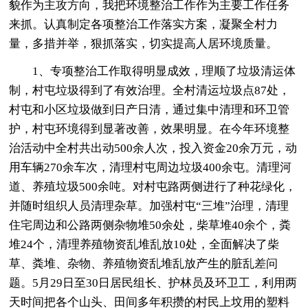
貌作为主攻方向，我把环境整治工作作为主要工作任务
来抓。认真制定各项整治工作落实方案，凝聚全村力
量，多措并举，狠抓落实，切实提高人居环境质量。
1、专项整治工作取得明显成效，理顺了垃圾清运体
制，村屯垃圾得到了有效治理。全村清运垃圾点87处，
村屯和小区垃圾做到日产日清，通过集中清理和环卫管
护，村屯环境得到显著改善，效果明显。在今年环境整
治活动中全村共出动500余人次，投入资金20余万元，动
用车辆270余车次，清理村屯周边垃圾400余屯。清理河
道、养殖垃圾500余吨。对村屯路两侧进行了种花绿化，
并随时组织人员清理杂草。加强村屯“三堆”治理，清理
住宅周边和公路两侧杂物堆50余处，柴草堆40余个，粪
堆24个，清理养殖物资乱堆乱放10处，全面解决了柴
草、粪堆、杂物、养殖物资乱堆乱放产生的脏乱差问
题。5月29日至30日居民组长、护林员及环卫工，利用两
天时间把各个山头、田间多年积攒的村民上坟用的塑料