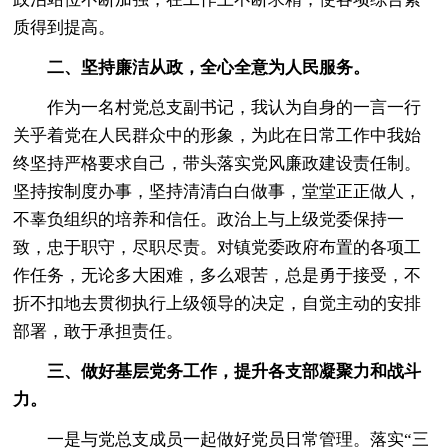
质得到提高。
二、坚持廉洁从政，
全心全意为人民服务
。
作为一名村党总支副书记，我认为自身的一言一行
关乎着党在人民群众中的形象，为此在日常工作中我始
终坚持严格要求自己，带头落实党风廉政建设责任制。
坚持按制度办事，坚持清清白白做事，堂堂正正做人，
不辜负组织的培养和信任。政治上与上级党委保持一
致，忠于职守，尽职尽责。对镇党委政府布置的各项工
作任务，无论多大困难，多么艰苦，总是勇于接受，不
折不扣地去贯彻执行上级领导的决定，自觉主动的安排
部署，敢于承担责任。
三
、
做好
基层
党务工作
，
提升
各
支部
凝聚力和
战斗
力
。
一是与党总支成员一起做好党员日常管理。落实“三