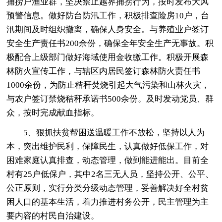
捕捞户渔业群，坚决禁止越界捕捞行为，按时发布大风
预警信息。做好防台防汛工作，积极排查险房10户，台
汛期间及时组织撤离，确保人身安全。与养殖业户签订
安全生产责任书200余份，确保全年安全生产无事故。积
极配合上级部门做好海域使用金收缴工作。积极开展森
林防火宣传工作，与辖区内居民签订森林防火责任书
1000余份，为防止秸秆焚烧引起大气污染和山林火灾，
与农户签订禁烧秸秆承诺书500余份。及时发动党员、群
众，按时完成献血指标。
5、狠抓扶贫帮困送温暖工作不放松，坚持以人为
本，突出维护民利，保障民生，认真做好低保工作，对
困难家庭认真排查，动态管理，做到能进能出。目前全
村有25户低保户，其中2名三无人员，坚持公开、公平、
公正原则，实行分类分级动态管理，妥善解决好全村贫
困人口的基本生活，着力推进村务公开，民主管理为主
要内容的村民自治建设。