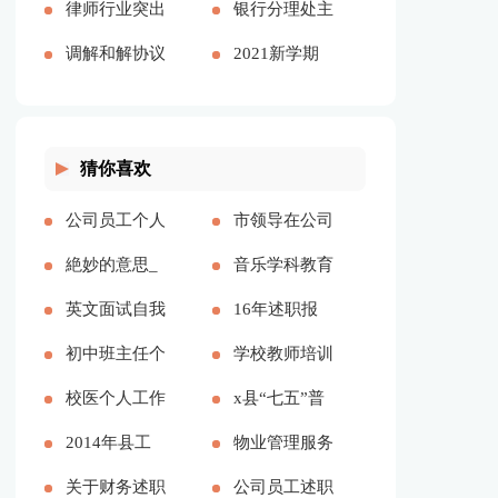
文共1105字]
[本文共6184
生演讲稿3分
律师行业突出
共3448字]
总结[本文共
银行分理处主
字]
钟[本文共
问题专项治理
调解和解协议
4266字]
任工作总结
2021新学期
3806字]
心得体会[本
书[本文共
[本文共1819
开学典礼活动
文共907字]
4034字]
字]
策划方案[本
猜你喜欢
文共2850字]
公司员工个人
市领导在公司
上半年工作总
絶妙的意思_
开业典礼上的
音乐学科教育
结范文[本文
絶妙的拼音
英文面试自我
致辞(精选多
计划文本
16年述职报
共1088字]
[本文共6字]
介绍三篇[本
初中班主任个
篇)[本文共
2022[本文共
告[本文共
学校教师培训
文共1670字]
人述职报告3
校医个人工作
4315字]
4200字]
1023字]
工作总结(集
x县“七五”普
篇[本文共
总结合集15
2014年县工
合15篇)[本文
法中期工作汇
物业管理服务
4725字]
篇[本文共
商局述职述廉
关于财务述职
共22397字]
报材料[本文
合同汇编15
公司员工述职