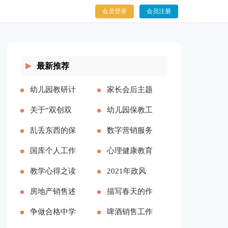
会员登录
会员注册
最新推荐
幼儿园教研计
家长会后主题
划多篇[本文
关于“双创双
的心得体会多
幼儿园保教工
共7117字]
服” 工作自查
乱丢东西的保
篇[本文共
作计划及目标
数字营销服务
报告[本文共
证书[本文共
国库个人工作
10593字]
[本文共7636
提供商介绍
心理健康教育
4015字]
3542字]
总结(精选多
教学心得之读
字]
[本文共1094
心得感悟
2021年政风
篇)[本文共
《静悄悄的革
房地产销售述
字]
2021[本文共
行风评议[本
描写春天的作
9740字]
命》有感[本
职报告范本
争做合格中学
7143字]
文共3432字]
文400字[本文
啤酒销售工作