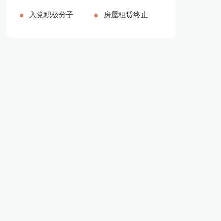
16518字]
报告[本文共
报告汇编6篇
入党积极分子
共6650字]
篇[本文共
报告模板汇编
房屋租赁终止
14984字]
[本文共7353
思想汇报[本
25855字]
九篇[本文共
协议15篇[本
字]
文共854字]
13793字]
文共10208字]